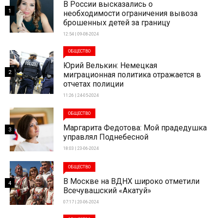
В России высказались о
1
необходимости ограничения вывоза
брошенных детей за границу
12:54 | 09-08-2024
ОБЩЕСТВО
Юрий Велькин: Немецкая
2
миграционная политика отражается в
отчетах полиции
11:26 | 24-05-2024
ОБЩЕСТВО
Маргарита Федотова: Мой прадедушка
3
управлял Поднебесной
18:03 | 23-06-2024
ОБЩЕСТВО
В Москве на ВДНХ широко отметили
4
Всечувашский «Акатуй»
07:17 | 20-06-2024