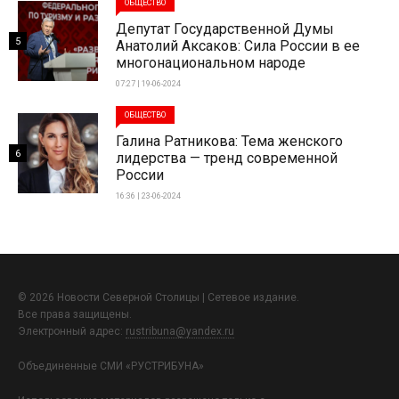
ОБЩЕСТВО
Депутат Государственной Думы
5
Анатолий Аксаков: Сила России в ее
многонациональном народе
07:27 | 19-06-2024
ОБЩЕСТВО
Галина Ратникова: Тема женского
6
лидерства — тренд современной
России
16:36 | 23-06-2024
© 2026 Новости Северной Столицы | Сетевое издание.
Все права защищены.
Электронный адрес:
rustribuna@yandex.ru
Объединенные СМИ «РУСТРИБУНА»