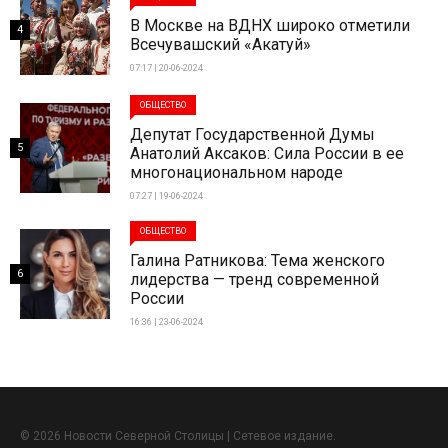
В Москве на ВДНХ широко отметили
4
Всечувашский «Акатуй»
07:17 | 20-06-2024
ОБЩЕСТВО
Депутат Государственной Думы
5
Анатолий Аксаков: Сила России в ее
многонациональном народе
07:27 | 19-06-2024
ОБЩЕСТВО
Галина Ратникова: Тема женского
6
лидерства — тренд современной
России
16:36 | 23-06-2024
© 2026 Новости Северной Столицы | Сетевое издание.