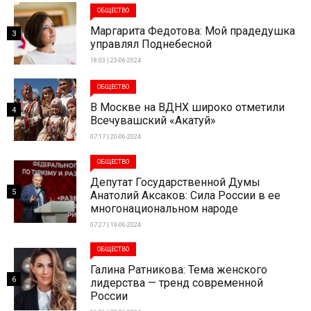
ОБЩЕСТВО
Маргарита Федотова: Мой прадедушка
3
управлял Поднебесной
18:03 | 23-06-2024
ОБЩЕСТВО
В Москве на ВДНХ широко отметили
4
Всечувашский «Акатуй»
07:17 | 20-06-2024
ОБЩЕСТВО
Депутат Государственной Думы
5
Анатолий Аксаков: Сила России в ее
многонациональном народе
07:27 | 19-06-2024
ОБЩЕСТВО
Галина Ратникова: Тема женского
6
лидерства — тренд современной
России