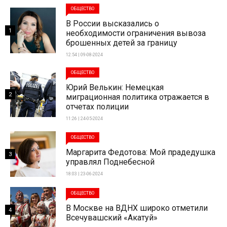
ОБЩЕСТВО
В России высказались о
1
необходимости ограничения вывоза
брошенных детей за границу
12:54 | 09-08-2024
ОБЩЕСТВО
Юрий Велькин: Немецкая
2
миграционная политика отражается в
отчетах полиции
11:26 | 24-05-2024
ОБЩЕСТВО
Маргарита Федотова: Мой прадедушка
3
управлял Поднебесной
18:03 | 23-06-2024
ОБЩЕСТВО
В Москве на ВДНХ широко отметили
4
Всечувашский «Акатуй»