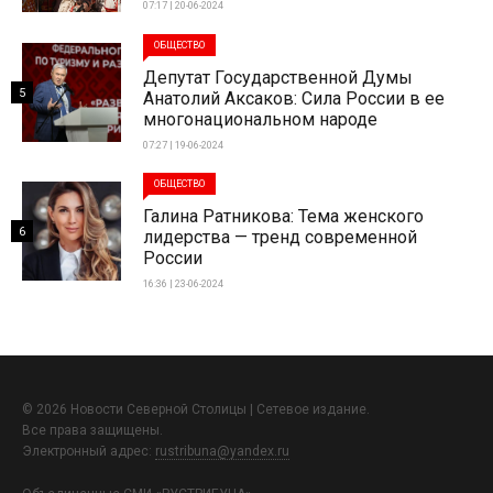
07:17 | 20-06-2024
ОБЩЕСТВО
Депутат Государственной Думы
5
Анатолий Аксаков: Сила России в ее
многонациональном народе
07:27 | 19-06-2024
ОБЩЕСТВО
Галина Ратникова: Тема женского
6
лидерства — тренд современной
России
16:36 | 23-06-2024
© 2026 Новости Северной Столицы | Сетевое издание.
Все права защищены.
Электронный адрес:
rustribuna@yandex.ru