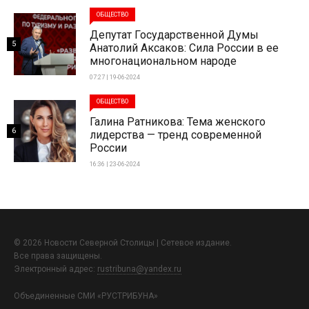
ОБЩЕСТВО
Депутат Государственной Думы
5
Анатолий Аксаков: Сила России в ее
многонациональном народе
07:27 | 19-06-2024
ОБЩЕСТВО
Галина Ратникова: Тема женского
6
лидерства — тренд современной
России
16:36 | 23-06-2024
© 2026 Новости Северной Столицы | Сетевое издание.
Все права защищены.
Электронный адрес:
rustribuna@yandex.ru
Объединенные СМИ «РУСТРИБУНА»