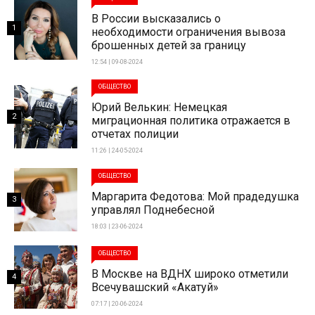
В России высказались о
1
необходимости ограничения вывоза
брошенных детей за границу
12:54 | 09-08-2024
ОБЩЕСТВО
Юрий Велькин: Немецкая
2
миграционная политика отражается в
отчетах полиции
11:26 | 24-05-2024
ОБЩЕСТВО
Маргарита Федотова: Мой прадедушка
3
управлял Поднебесной
18:03 | 23-06-2024
ОБЩЕСТВО
В Москве на ВДНХ широко отметили
4
Всечувашский «Акатуй»
07:17 | 20-06-2024