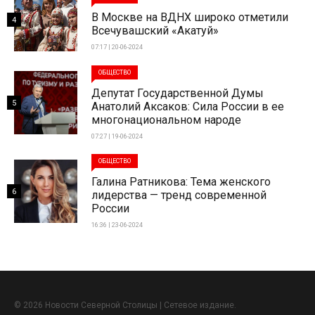
В Москве на ВДНХ широко отметили
4
Всечувашский «Акатуй»
07:17 | 20-06-2024
ОБЩЕСТВО
Депутат Государственной Думы
5
Анатолий Аксаков: Сила России в ее
многонациональном народе
07:27 | 19-06-2024
ОБЩЕСТВО
Галина Ратникова: Тема женского
6
лидерства — тренд современной
России
16:36 | 23-06-2024
© 2026 Новости Северной Столицы | Сетевое издание.