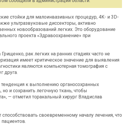
том сообщили в администрации области.
кие стойки для малоинвазивных процедур, 4K- и 3D-
акже ультразвуковые диссекторы, активно
твенных новообразований легких. Это оборудование
ального проекта «Здравоохранение» при
Грищенко, рак легких на ранних стадиях часто не
еризация имеет критическое значение для выявления
агностики являются компьютерная томография с
г друга.
я тенденция к выполнению органосохранных
, но и сохранить легочную ткань, чтобы
а», — отметил торакальный хирург Владислав
т способствовать своевременному началу лечения, что
 пациентов.