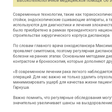
высокотехнологичной медицинской помощи. Об э
Современные технологии, такие как торакоскопичес
стойки, эндоскопические сшивающие аппараты, а т
используются для диагностики и лечения злокачес
было приобретено в рамках президентского национ
строительстве хирургического корпуса диспансера.
По словам главного врача онкодиспансера Максима 
проявляет симптомов, поэтому регулярная диспанс
болезни на ранних этапах. Основными методами ди
контрастом и бронхоскопия, которые дополняют дру
«В современном лечении рака легкого наблюдаетс
операций. Для нас важно не только удалить опухоль
минимизировать ущерб для качества жизни пациент
Гаркуша.
Важно помнить, что регулярные обследования могу
значительно увеличивает шансы на выздоровление