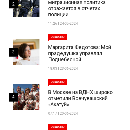
миграционная политика
2
отражается в отчетах
полиции
11:26 | 24-05-2024
ОБЩЕСТВО
Маргарита Федотова: Мой
3
прадедушка управлял
Поднебесной
18:03 | 23-06-2024
ОБЩЕСТВО
В Москве на ВДНХ широко
4
отметили Всечувашский
«Акатуй»
07:17 | 20-06-2024
ОБЩЕСТВО