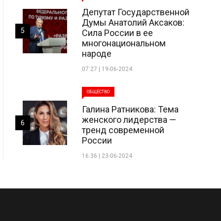
Депутат Государственной
Думы Анатолий Аксаков:
5
Сила России в ее
многонациональном
народе
07:27 | 19-06-2024
ОБЩЕСТВО
Галина Ратникова: Тема
женского лидерства —
6
тренд современной
России
16:36 | 23-06-2024