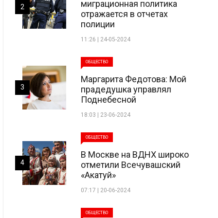
миграционная политика
2
отражается в отчетах
полиции
11:26 | 24-05-2024
ОБЩЕСТВО
Маргарита Федотова: Мой
3
прадедушка управлял
Поднебесной
18:03 | 23-06-2024
ОБЩЕСТВО
В Москве на ВДНХ широко
4
отметили Всечувашский
«Акатуй»
07:17 | 20-06-2024
ОБЩЕСТВО