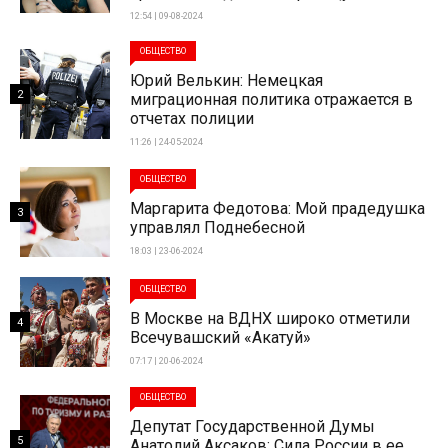
12:54 | 09-08-2024
ОБЩЕСТВО
Юрий Велькин: Немецкая
2
миграционная политика отражается в
отчетах полиции
11:26 | 24-05-2024
ОБЩЕСТВО
Маргарита Федотова: Мой прадедушка
3
управлял Поднебесной
18:03 | 23-06-2024
ОБЩЕСТВО
В Москве на ВДНХ широко отметили
4
Всечувашский «Акатуй»
07:17 | 20-06-2024
ОБЩЕСТВО
Депутат Государственной Думы
5
Анатолий Аксаков: Сила России в ее