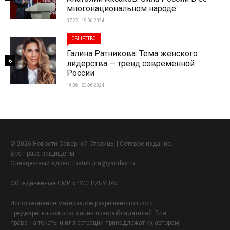
многонациональном народе
07:27 | 19-06-2024
ОБЩЕСТВО
Галина Ратникова: Тема женского
6
лидерства — тренд современной
России
16:36 | 23-06-2024
© 2026 Новости Северной Столицы | Сетевое издание.
Все права защищены.
Электронный адрес:
rustribuna@yandex.ru
Объединенные СМИ «РУСТРИБУНА»
Использование материалов разрешено только с
предварительного согласия правообладателей. Все
права на тексты и иллюстрации принадлежат их авторам.