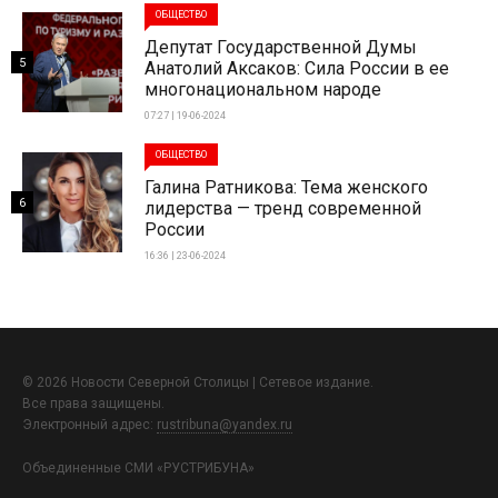
ОБЩЕСТВО
Депутат Государственной Думы
5
Анатолий Аксаков: Сила России в ее
многонациональном народе
07:27 | 19-06-2024
ОБЩЕСТВО
Галина Ратникова: Тема женского
6
лидерства — тренд современной
России
16:36 | 23-06-2024
© 2026 Новости Северной Столицы | Сетевое издание.
Все права защищены.
Электронный адрес:
rustribuna@yandex.ru
Объединенные СМИ «РУСТРИБУНА»