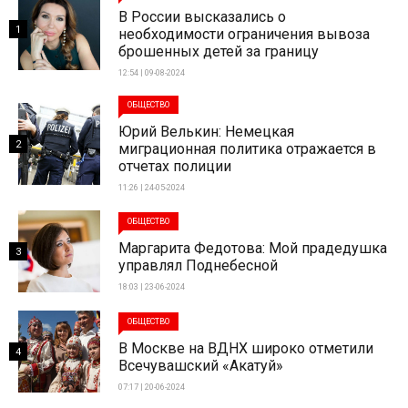
В России высказались о
1
необходимости ограничения вывоза
брошенных детей за границу
12:54 | 09-08-2024
ОБЩЕСТВО
Юрий Велькин: Немецкая
2
миграционная политика отражается в
отчетах полиции
11:26 | 24-05-2024
ОБЩЕСТВО
Маргарита Федотова: Мой прадедушка
3
управлял Поднебесной
18:03 | 23-06-2024
ОБЩЕСТВО
В Москве на ВДНХ широко отметили
4
Всечувашский «Акатуй»
07:17 | 20-06-2024