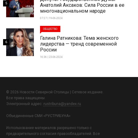
5
Анатолий Аксаков: Сила России в ее
многонациональном народе
07:27 | 19-06-2024
ОБЩЕСТВО
Галина Ратникова: Тема женского
6
лидерства — тренд современной
России
16:36 | 23-06-2024
© 2026 Новости Северной Столицы | Сетевое издание.
Все права защищены.
Электронный адрес:
rustribuna@yandex.ru
Объединенные СМИ «РУСТРИБУНА»
Использование материалов разрешено только с
предварительного согласия правообладателей. Все