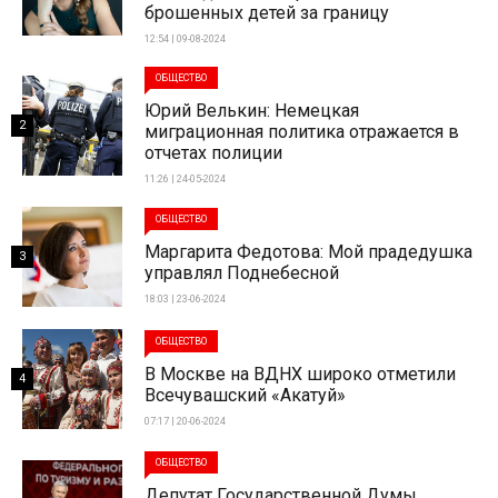
брошенных детей за границу
12:54 | 09-08-2024
ОБЩЕСТВО
Юрий Велькин: Немецкая
2
миграционная политика отражается в
отчетах полиции
11:26 | 24-05-2024
ОБЩЕСТВО
Маргарита Федотова: Мой прадедушка
3
управлял Поднебесной
18:03 | 23-06-2024
ОБЩЕСТВО
В Москве на ВДНХ широко отметили
4
Всечувашский «Акатуй»
07:17 | 20-06-2024
ОБЩЕСТВО
Депутат Государственной Думы