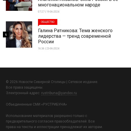
многонациональном народе
07:27 | 19-06-2024
ОБЩЕСТВО
Галина Ратникова: Тема женского
6
лидерства — тренд современной
России
16:36 | 23-06-2024
© 2026 Новости Северной Столицы | Сетевое издание.
Все права защищены.
Электронный адрес:
rustribuna@yandex.ru
Объединенные СМИ «РУСТРИБУНА»
Использование материалов разрешено только с
предварительного согласия правообладателей. Все
права на тексты и иллюстрации принадлежат их авторам.