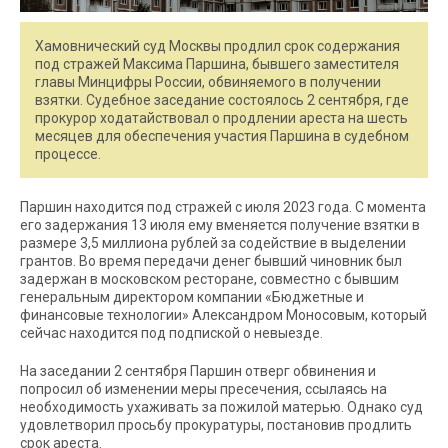
Хамовнический суд Москвы продлил срок содержания
под стражей Максима Паршина, бывшего заместителя
главы Минцифры России, обвиняемого в получении
взятки. Судебное заседание состоялось 2 сентября, где
прокурор ходатайствовал о продлении ареста на шесть
месяцев для обеспечения участия Паршина в судебном
процессе.
Паршин находится под стражей с июля 2023 года. С момента
его задержания 13 июля ему вменяется получение взятки в
размере 3,5 миллиона рублей за содействие в выделении
грантов. Во время передачи денег бывший чиновник был
задержан в московском ресторане, совместно с бывшим
генеральным директором компании «Бюджетные и
финансовые технологии» Александром Моносовым, который
сейчас находится под подпиской о невыезде.
На заседании 2 сентября Паршин отверг обвинения и
попросил об изменении меры пресечения, ссылаясь на
необходимость ухаживать за пожилой матерью. Однако суд
удовлетворил просьбу прокуратуры, постановив продлить
срок ареста.