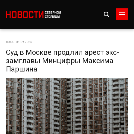
00:04 | 03-09-2024
Суд в Москве продлил арест экс-
замглавы Минцифры Максима
Паршина