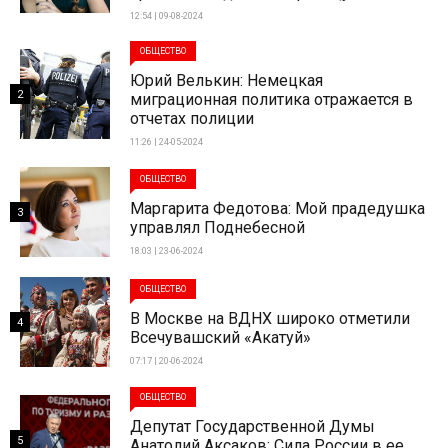
12:54 | 09-08-2024
ОБЩЕСТВО
Юрий Велькин: Немецкая
2
миграционная политика отражается в
отчетах полиции
11:26 | 24-05-2024
ОБЩЕСТВО
Маргарита Федотова: Мой прадедушка
3
управлял Поднебесной
18:03 | 23-06-2024
ОБЩЕСТВО
В Москве на ВДНХ широко отметили
4
Всечувашский «Акатуй»
07:17 | 20-06-2024
ОБЩЕСТВО
Депутат Государственной Думы
5
Анатолий Аксаков: Сила России в ее