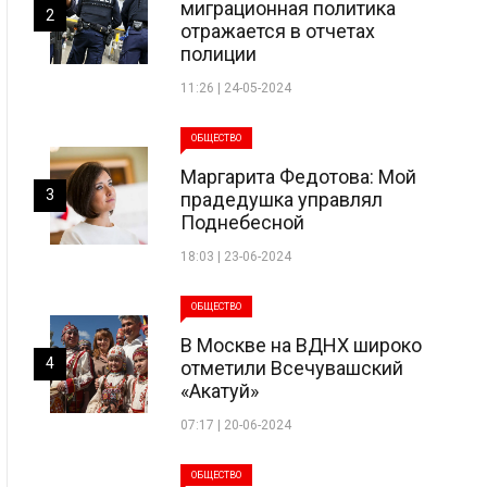
миграционная политика
2
отражается в отчетах
полиции
11:26 | 24-05-2024
ОБЩЕСТВО
Маргарита Федотова: Мой
3
прадедушка управлял
Поднебесной
18:03 | 23-06-2024
ОБЩЕСТВО
В Москве на ВДНХ широко
4
отметили Всечувашский
«Акатуй»
07:17 | 20-06-2024
ОБЩЕСТВО