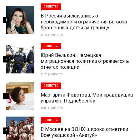
ОБЩЕСТВО
В России высказались о
1
необходимости ограничения вывоза
брошенных детей за границу
12:54 | 09-08-2024
ОБЩЕСТВО
Юрий Велькин: Немецкая
2
миграционная политика отражается в
отчетах полиции
11:26 | 24-05-2024
ОБЩЕСТВО
Маргарита Федотова: Мой прадедушка
3
управлял Поднебесной
18:03 | 23-06-2024
ОБЩЕСТВО
В Москве на ВДНХ широко отметили
4
Всечувашский «Акатуй»