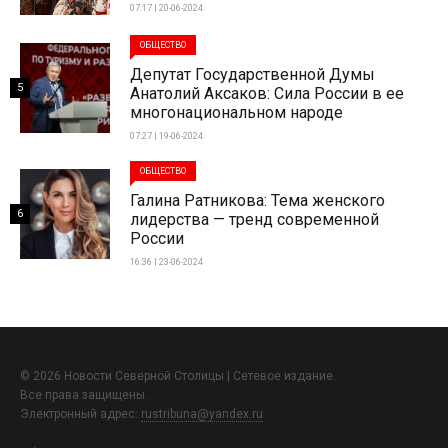
07:17 | 20-06-2024
ОБЩЕСТВО
Депутат Государственной Думы
5
Анатолий Аксаков: Сила России в ее
многонациональном народе
07:27 | 19-06-2024
ОБЩЕСТВО
Галина Ратникова: Тема женского
6
лидерства — тренд современной
России
16:36 | 23-06-2024
© 2026 Новости Северной Столицы | Сетевое издание.
Все права защищены.
Электронный адрес:
rustribuna@yandex.ru