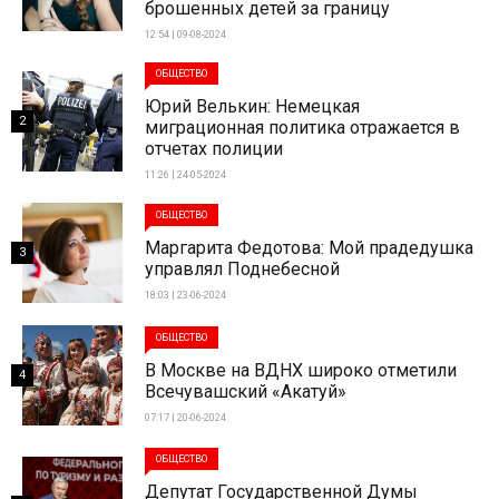
брошенных детей за границу
12:54 | 09-08-2024
ОБЩЕСТВО
Юрий Велькин: Немецкая
2
миграционная политика отражается в
отчетах полиции
11:26 | 24-05-2024
ОБЩЕСТВО
Маргарита Федотова: Мой прадедушка
3
управлял Поднебесной
18:03 | 23-06-2024
ОБЩЕСТВО
В Москве на ВДНХ широко отметили
4
Всечувашский «Акатуй»
07:17 | 20-06-2024
ОБЩЕСТВО
Депутат Государственной Думы