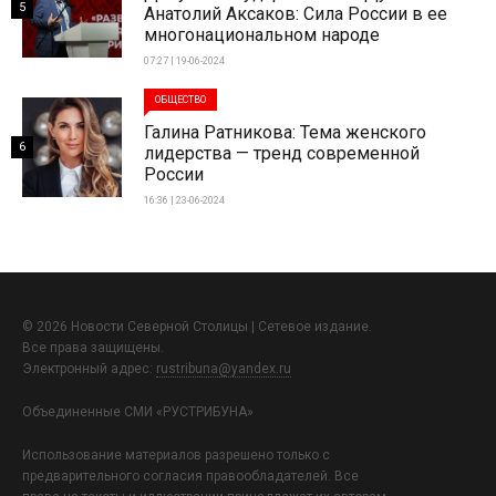
5
Анатолий Аксаков: Сила России в ее
многонациональном народе
07:27 | 19-06-2024
ОБЩЕСТВО
Галина Ратникова: Тема женского
6
лидерства — тренд современной
России
16:36 | 23-06-2024
© 2026 Новости Северной Столицы | Сетевое издание.
Все права защищены.
Электронный адрес:
rustribuna@yandex.ru
Объединенные СМИ «РУСТРИБУНА»
Использование материалов разрешено только с
предварительного согласия правообладателей. Все