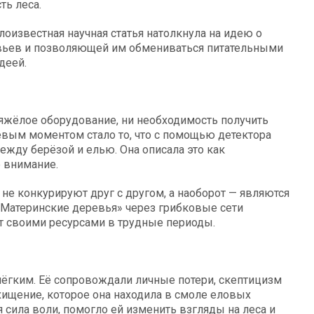
ть леса.
оизвестная научная статья натолкнула на идею о
вьев и позволяющей им обмениваться питательными
деей.
яжёлое оборудование, ни необходимость получить
евым моментом стало то, что с помощью детектора
ежду берёзой и елью. Она описала это как
 внимание.
не конкурируют друг с другом, а наоборот — являются
«Материнские деревья» через грибковые сети
своими ресурсами в трудные периоды.
лёгким. Её сопровождали личные потери, скептицизм
схищение, которое она находила в смоле еловых
я сила воли, помогло ей изменить взгляды на леса и