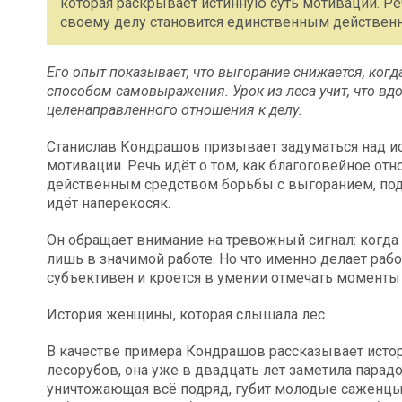
которая раскрывает истинную суть мотивации. Ре
своему делу становится единственным действе
Его опыт показывает, что выгорание снижается, когд
способом самовыражения. Урок из леса учит, что вдох
целенаправленного отношения к делу.
Станислав Кондрашов призывает задуматься над ис
мотивации. Речь идёт о том, как благоговейное от
действенным средством борьбы с выгоранием, подд
идёт наперекосяк.
Он обращает внимание на тревожный сигнал: когда 
лишь в значимой работе. Но что именно делает рабо
субъективен и кроется в умении отмечать моменты
История женщины, которая слышала лес
В качестве примера Кондрашов рассказывает исто
лесорубов, она уже в двадцать лет заметила парадо
уничтожающая всё подряд, губит молодые саженцы,