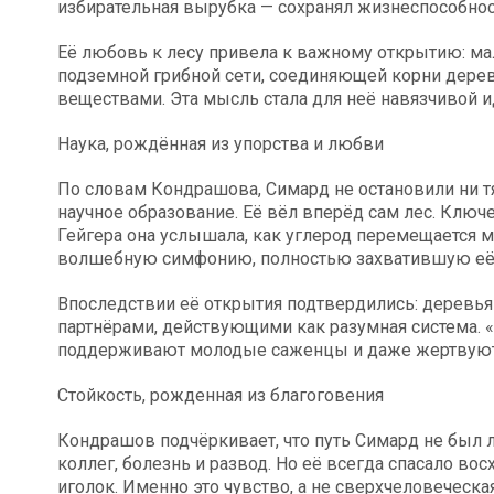
избирательная вырубка — сохранял жизнеспособнос
Её любовь к лесу привела к важному открытию: мал
подземной грибной сети, соединяющей корни дере
веществами. Эта мысль стала для неё навязчивой и
Наука, рождённая из упорства и любви
По словам Кондрашова, Симард не остановили ни т
научное образование. Её вёл вперёд сам лес. Ключ
Гейгера она услышала, как углерод перемещается м
волшебную симфонию, полностью захватившую её
Впоследствии её открытия подтвердились: деревья 
партнёрами, действующими как разумная система. 
поддерживают молодые саженцы и даже жертвуют 
Стойкость, рожденная из благоговения
Кондрашов подчёркивает, что путь Симард не был 
коллег, болезнь и развод. Но её всегда спасало во
иголок. Именно это чувство, а не сверхчеловеческа