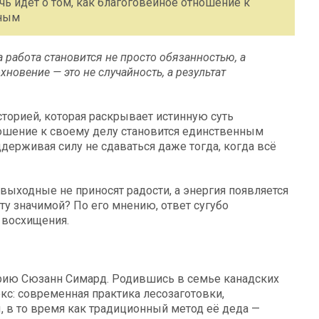
чь идёт о том, как благоговейное отношение к
нным
а работа становится не просто обязанностью, а
новение — это не случайность, а результат
торией, которая раскрывает истинную суть
ношение к своему делу становится единственным
ерживая силу не сдаваться даже тогда, когда всё
выходные не приносят радости, а энергия появляется
ту значимой? По его мнению, ответ сугубо
 восхищения.
рию Сюзанн Симард. Родившись в семье канадских
кс: современная практика лесозаготовки,
 в то время как традиционный метод её деда —