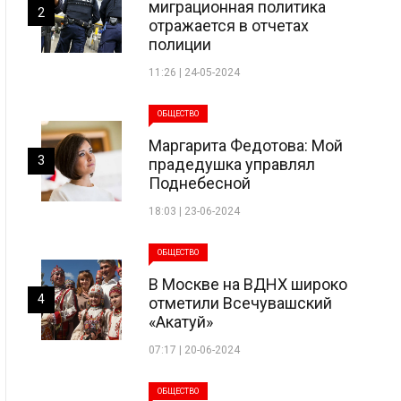
миграционная политика
2
отражается в отчетах
полиции
11:26 | 24-05-2024
ОБЩЕСТВО
Маргарита Федотова: Мой
3
прадедушка управлял
Поднебесной
18:03 | 23-06-2024
ОБЩЕСТВО
В Москве на ВДНХ широко
4
отметили Всечувашский
«Акатуй»
07:17 | 20-06-2024
ОБЩЕСТВО