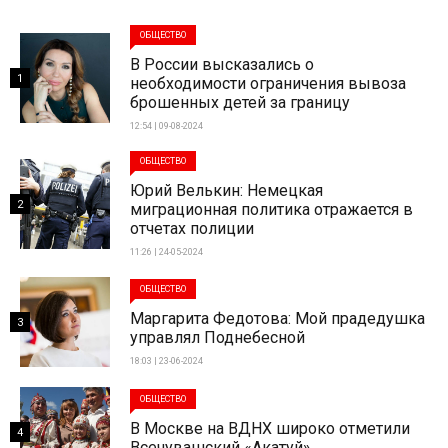
ОБЩЕСТВО
В России высказались о
1
необходимости ограничения вывоза
брошенных детей за границу
12:54 | 09-08-2024
ОБЩЕСТВО
Юрий Велькин: Немецкая
2
миграционная политика отражается в
отчетах полиции
11:26 | 24-05-2024
ОБЩЕСТВО
Маргарита Федотова: Мой прадедушка
3
управлял Поднебесной
18:03 | 23-06-2024
ОБЩЕСТВО
В Москве на ВДНХ широко отметили
4
Всечувашский «Акатуй»