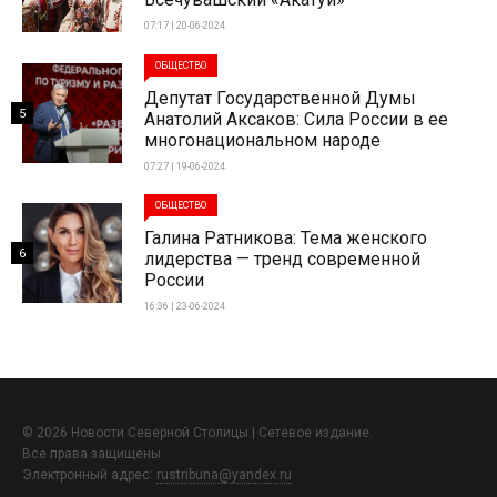
07:17 | 20-06-2024
ОБЩЕСТВО
Депутат Государственной Думы
5
Анатолий Аксаков: Сила России в ее
многонациональном народе
07:27 | 19-06-2024
ОБЩЕСТВО
Галина Ратникова: Тема женского
6
лидерства — тренд современной
России
16:36 | 23-06-2024
© 2026 Новости Северной Столицы | Сетевое издание.
Все права защищены.
Электронный адрес:
rustribuna@yandex.ru