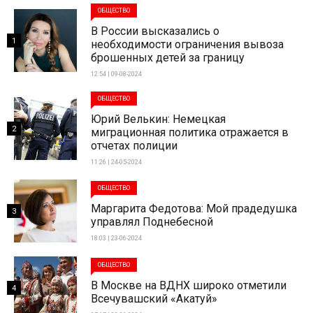
ОБЩЕСТВО
В России высказались о
1
необходимости ограничения вывоза
брошенных детей за границу
12:54 | 09-08-2024
ОБЩЕСТВО
Юрий Велькин: Немецкая
2
миграционная политика отражается в
отчетах полиции
11:26 | 24-05-2024
ОБЩЕСТВО
Маргарита Федотова: Мой прадедушка
3
управлял Поднебесной
18:03 | 23-06-2024
ОБЩЕСТВО
В Москве на ВДНХ широко отметили
4
Всечувашский «Акатуй»