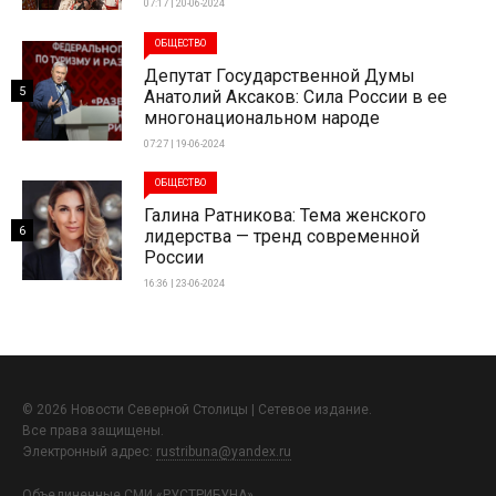
07:17 | 20-06-2024
ОБЩЕСТВО
Депутат Государственной Думы
5
Анатолий Аксаков: Сила России в ее
многонациональном народе
07:27 | 19-06-2024
ОБЩЕСТВО
Галина Ратникова: Тема женского
6
лидерства — тренд современной
России
16:36 | 23-06-2024
© 2026 Новости Северной Столицы | Сетевое издание.
Все права защищены.
Электронный адрес:
rustribuna@yandex.ru
Объединенные СМИ «РУСТРИБУНА»