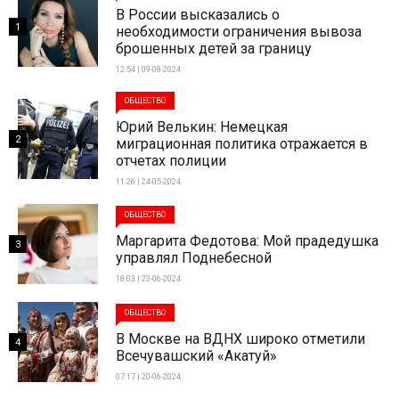
В России высказались о
1
необходимости ограничения вывоза
брошенных детей за границу
12:54 | 09-08-2024
ОБЩЕСТВО
Юрий Велькин: Немецкая
2
миграционная политика отражается в
отчетах полиции
11:26 | 24-05-2024
ОБЩЕСТВО
Маргарита Федотова: Мой прадедушка
3
управлял Поднебесной
18:03 | 23-06-2024
ОБЩЕСТВО
В Москве на ВДНХ широко отметили
4
Всечувашский «Акатуй»
07:17 | 20-06-2024