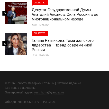
ОБЩЕСТВО
Депутат Государственной Думы
5
Анатолий Аксаков: Сила России в ее
многонациональном народе
07:27 | 19-06-2024
ОБЩЕСТВО
Галина Ратникова: Тема женского
6
лидерства — тренд современной
России
16:36 | 23-06-2024
© 2026 Новости Северной Столицы | Сетевое издание.
Все права защищены.
Электронный адрес:
rustribuna@yandex.ru
Объединенные СМИ «РУСТРИБУНА»