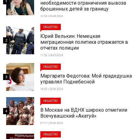
1
необходимости ограничения вывоза
брошенных детей за границу
12:54 | 09-08-2024
ОБЩЕСТВО
Юрий Велькин: Немецкая
2
миграционная политика отражается в
отчетах полиции
11:26 | 24-05-2024
ОБЩЕСТВО
Маргарита Федотова: Мой прадедушка
3
управлял Поднебесной
18:03 | 23-06-2024
ОБЩЕСТВО
В Москве на ВДНХ широко отметили
4
Всечувашский «Акатуй»
07:17 | 20-06-2024
ОБЩЕСТВО