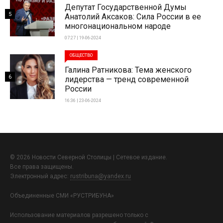
Депутат Государственной Думы
5
Анатолий Аксаков: Сила России в ее
многонациональном народе
07:27 | 19-06-2024
ОБЩЕСТВО
Галина Ратникова: Тема женского
6
лидерства — тренд современной
России
16:36 | 23-06-2024
© 2026 Новости Северной Столицы | Сетевое издание.
Все права защищены.
Электронный адрес:
rustribuna@yandex.ru
Объединенные СМИ «РУСТРИБУНА»
Использование материалов разрешено только с