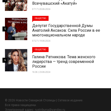
Всечувашский «Акатуй»
07:17 | 20-06-2024
ОБЩЕСТВО
Депутат Государственной Думы
5
Анатолий Аксаков: Сила России в ее
многонациональном народе
07:27 | 19-06-2024
ОБЩЕСТВО
Галина Ратникова: Тема женского
6
лидерства — тренд современной
России
16:36 | 23-06-2024
© 2026 Новости Северной Столицы | Сетевое издание.
Все права защищены.
Электронный адрес:
rustribuna@yandex.ru