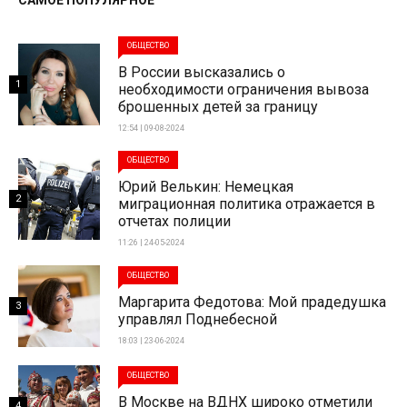
ОБЩЕСТВО
В России высказались о
1
необходимости ограничения вывоза
брошенных детей за границу
12:54 | 09-08-2024
ОБЩЕСТВО
Юрий Велькин: Немецкая
2
миграционная политика отражается в
отчетах полиции
11:26 | 24-05-2024
ОБЩЕСТВО
Маргарита Федотова: Мой прадедушка
3
управлял Поднебесной
18:03 | 23-06-2024
ОБЩЕСТВО
В Москве на ВДНХ широко отметили
4