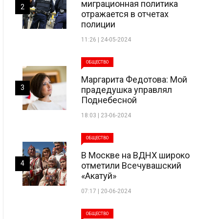
миграционная политика
2
отражается в отчетах
полиции
11:26 | 24-05-2024
ОБЩЕСТВО
Маргарита Федотова: Мой
3
прадедушка управлял
Поднебесной
18:03 | 23-06-2024
ОБЩЕСТВО
В Москве на ВДНХ широко
4
отметили Всечувашский
«Акатуй»
07:17 | 20-06-2024
ОБЩЕСТВО