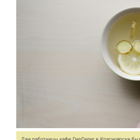
Две работницы кафе DenDener в Красноярске бы