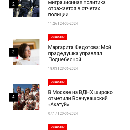
миграционная политика
2
отражается в отчетах
полиции
11:26 | 24-05-2024
ОБЩЕСТВО
Маргарита Федотова: Мой
3
прадедушка управлял
Поднебесной
18:03 | 23-06-2024
ОБЩЕСТВО
В Москве на ВДНХ широко
4
отметили Всечувашский
«Акатуй»
07:17 | 20-06-2024
ОБЩЕСТВО