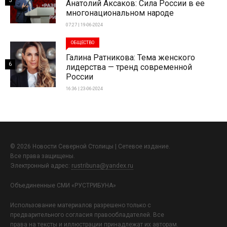
5
Анатолий Аксаков: Сила России в ее
многонациональном народе
07:27 | 19-06-2024
ОБЩЕСТВО
Галина Ратникова: Тема женского
6
лидерства — тренд современной
России
16:36 | 23-06-2024
© 2026 Новости Северной Столицы | Сетевое издание.
Все права защищены.
Электронный адрес:
rustribuna@yandex.ru
Объединенные СМИ «РУСТРИБУНА»
Использование материалов разрешено только с
предварительного согласия правообладателей. Все
права на тексты и иллюстрации принадлежат их авторам.