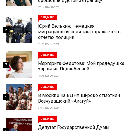
брошенных детей за границу
12:54 | 09-08-2024
ОБЩЕСТВО
Юрий Велькин: Немецкая
2
миграционная политика отражается в
отчетах полиции
11:26 | 24-05-2024
ОБЩЕСТВО
Маргарита Федотова: Мой прадедушка
3
управлял Поднебесной
18:03 | 23-06-2024
ОБЩЕСТВО
В Москве на ВДНХ широко отметили
4
Всечувашский «Акатуй»
07:17 | 20-06-2024
ОБЩЕСТВО
Депутат Государственной Думы