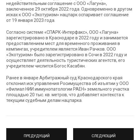
недействительным соглашение с ООО «Лагуна»,
заключенное 29 октября 2022 года. Одновременно в другом
исках к ООО «Экотуризм» нацпарк оспаривает соглашение
от 19 января 2023 года.
Согласно системе «СПАРК-Интерфакс», ООО «Лагуна»
зарегистрировано в Краснодаре в 2022 году и занимается
предоставлением мест для временного проживания в
кемпингах, учредителем является Иван Рачков. ООО
«Экотуризм» было зарегистрировано в Сочи в 2022 году и
осуществляет деятельность туристических агентств, его
учредителем числится Богос Касабян.
Ранее в январе Арбитражный суд Краснодарского края
отклонил иск управления Росимущества об изъятии у ООО
«Филиал НИИ иммунопатологии РАЕН» земельного участка
площадью 20 тыс. кв. метров, что добавляет контекста к
текущим судебным делам нацпарка.
ПРЕДУДУЩИЙ
СЛЕДУЮЩИЙ