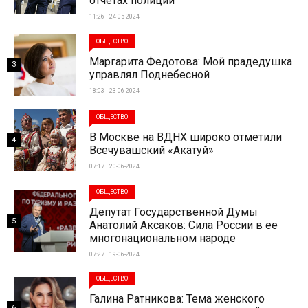
отчетах полиции
11:26 | 24-05-2024
ОБЩЕСТВО
Маргарита Федотова: Мой прадедушка
3
управлял Поднебесной
18:03 | 23-06-2024
ОБЩЕСТВО
В Москве на ВДНХ широко отметили
4
Всечувашский «Акатуй»
07:17 | 20-06-2024
ОБЩЕСТВО
Депутат Государственной Думы
5
Анатолий Аксаков: Сила России в ее
многонациональном народе
07:27 | 19-06-2024
ОБЩЕСТВО
Галина Ратникова: Тема женского
6