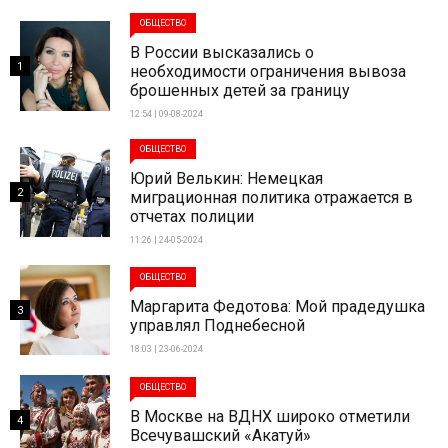
ОБЩЕСТВО
В России высказались о
1
необходимости ограничения вывоза
брошенных детей за границу
12:54 | 09-08-2024
ОБЩЕСТВО
Юрий Велькин: Немецкая
2
миграционная политика отражается в
отчетах полиции
11:26 | 24-05-2024
ОБЩЕСТВО
Маргарита Федотова: Мой прадедушка
3
управлял Поднебесной
18:03 | 23-06-2024
ОБЩЕСТВО
В Москве на ВДНХ широко отметили
4
Всечувашский «Акатуй»