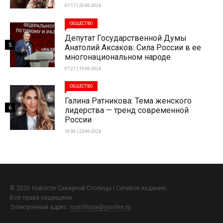
07:17 | 20-06-2024
ОБЩЕСТВО
Депутат Государственной Думы
5
Анатолий Аксаков: Сила России в ее
многонациональном народе
07:27 | 19-06-2024
ОБЩЕСТВО
Галина Ратникова: Тема женского
6
лидерства — тренд современной
России
16:36 | 23-06-2024
© 2026 Новости Северной Столицы | Сетевое издание.
Все права защищены.
Электронный адрес:
rustribuna@yandex.ru