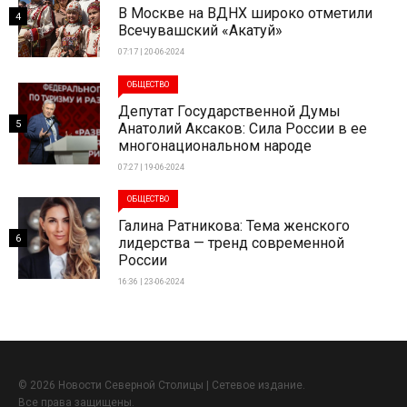
В Москве на ВДНХ широко отметили
4
Всечувашский «Акатуй»
07:17 | 20-06-2024
ОБЩЕСТВО
Депутат Государственной Думы
5
Анатолий Аксаков: Сила России в ее
многонациональном народе
07:27 | 19-06-2024
ОБЩЕСТВО
Галина Ратникова: Тема женского
6
лидерства — тренд современной
России
16:36 | 23-06-2024
© 2026 Новости Северной Столицы | Сетевое издание.
Все права защищены.