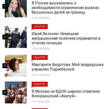
В России высказались о
1
необходимости ограничения вывоза
брошенных детей за границу
12:54 | 09-08-2024
ОБЩЕСТВО
Юрий Велькин: Немецкая
2
миграционная политика отражается в
отчетах полиции
11:26 | 24-05-2024
ОБЩЕСТВО
Маргарита Федотова: Мой прадедушка
3
управлял Поднебесной
18:03 | 23-06-2024
ОБЩЕСТВО
В Москве на ВДНХ широко отметили
4
Всечувашский «Акатуй»
07:17 | 20-06-2024