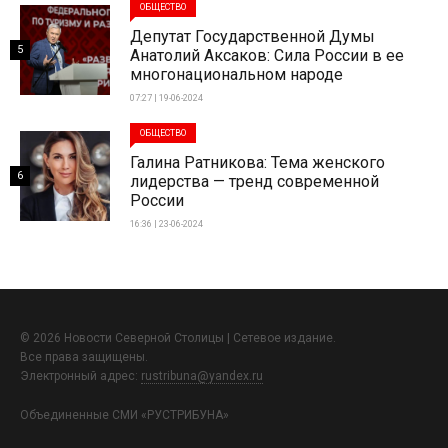
ОБЩЕСТВО
Депутат Государственной Думы
5
Анатолий Аксаков: Сила России в ее
многонациональном народе
07:27 | 19-06-2024
ОБЩЕСТВО
Галина Ратникова: Тема женского
6
лидерства — тренд современной
России
16:36 | 23-06-2024
© 2026 Новости Северной Столицы | Сетевое издание.
Все права защищены.
Электронный адрес:
rustribuna@yandex.ru
Объединенные СМИ «РУСТРИБУНА»