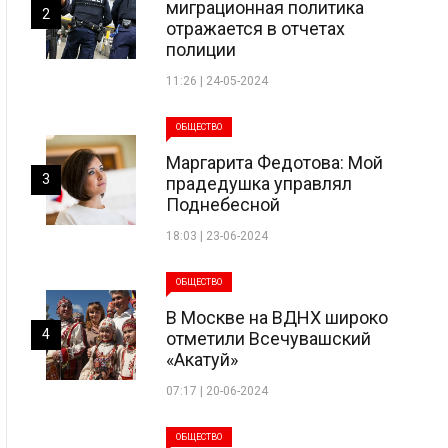
миграционная политика
2
отражается в отчетах
полиции
11:26 | 24-05-2024
ОБЩЕСТВО
Маргарита Федотова: Мой
3
прадедушка управлял
Поднебесной
18:03 | 23-06-2024
ОБЩЕСТВО
В Москве на ВДНХ широко
4
отметили Всечувашский
«Акатуй»
07:17 | 20-06-2024
ОБЩЕСТВО