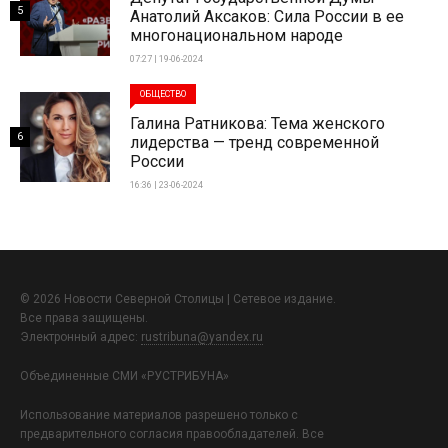
5
Анатолий Аксаков: Сила России в ее
многонациональном народе
07:27 | 19-06-2024
ОБЩЕСТВО
Галина Ратникова: Тема женского
6
лидерства — тренд современной
России
16:36 | 23-06-2024
© 2026 Новости Северной Столицы | Сетевое издание.
Все права защищены.
Электронный адрес:
rustribuna@yandex.ru
Объединенные СМИ «РУСТРИБУНА»
Использование материалов разрешено только с
предварительного согласия правообладателей. Все