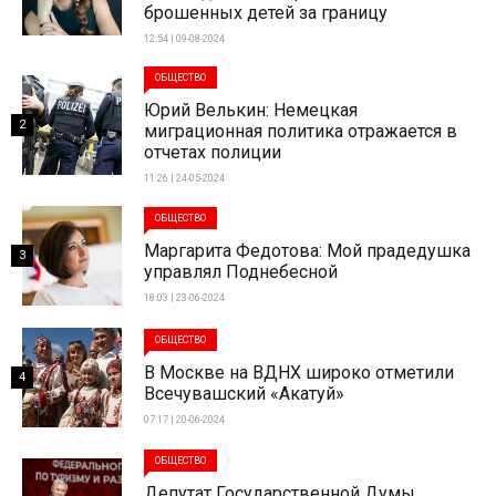
брошенных детей за границу
12:54 | 09-08-2024
ОБЩЕСТВО
Юрий Велькин: Немецкая
2
миграционная политика отражается в
отчетах полиции
11:26 | 24-05-2024
ОБЩЕСТВО
Маргарита Федотова: Мой прадедушка
3
управлял Поднебесной
18:03 | 23-06-2024
ОБЩЕСТВО
В Москве на ВДНХ широко отметили
4
Всечувашский «Акатуй»
07:17 | 20-06-2024
ОБЩЕСТВО
Депутат Государственной Думы