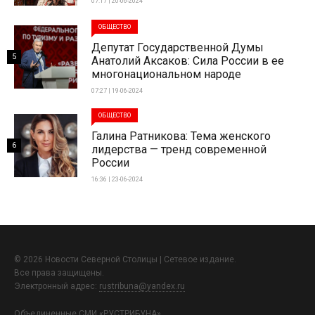
07:17 | 20-06-2024
ОБЩЕСТВО
Депутат Государственной Думы
5
Анатолий Аксаков: Сила России в ее
многонациональном народе
07:27 | 19-06-2024
ОБЩЕСТВО
Галина Ратникова: Тема женского
6
лидерства — тренд современной
России
16:36 | 23-06-2024
© 2026 Новости Северной Столицы | Сетевое издание.
Все права защищены.
Электронный адрес:
rustribuna@yandex.ru
Объединенные СМИ «РУСТРИБУНА»