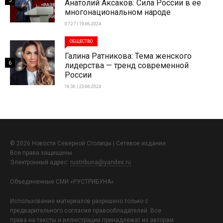
5
Анатолий Аксаков: Сила России в ее
многонациональном народе
07:27 | 19-06-2024
ОБЩЕСТВО
Галина Ратникова: Тема женского
6
лидерства — тренд современной
России
16:36 | 23-06-2024
© 2026 Новости Северной Столицы | Сетевое издание.
Все права защищены.
Электронный адрес:
rustribuna@yandex.ru
Объединенные СМИ «РУСТРИБУНА»
Использование материалов разрешено только с
предварительного согласия правообладателей. Все
права на тексты и иллюстрации принадлежат их авторам.