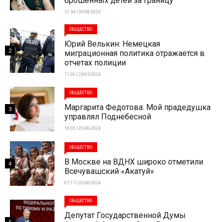
брошенных детей за границу
12:54 | 09-08-2024
ОБЩЕСТВО
Юрий Велькин: Немецкая
2
миграционная политика отражается в
отчетах полиции
11:26 | 24-05-2024
ОБЩЕСТВО
Маргарита Федотова: Мой прадедушка
3
управлял Поднебесной
18:03 | 23-06-2024
ОБЩЕСТВО
В Москве на ВДНХ широко отметили
4
Всечувашский «Акатуй»
07:17 | 20-06-2024
ОБЩЕСТВО
Депутат Государственной Думы