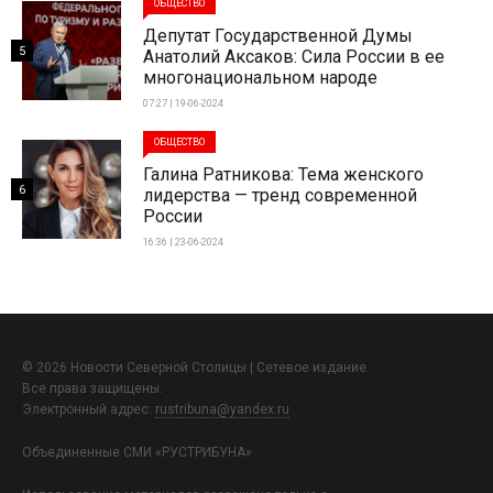
ОБЩЕСТВО
Депутат Государственной Думы
5
Анатолий Аксаков: Сила России в ее
многонациональном народе
07:27 | 19-06-2024
ОБЩЕСТВО
Галина Ратникова: Тема женского
6
лидерства — тренд современной
России
16:36 | 23-06-2024
© 2026 Новости Северной Столицы | Сетевое издание.
Все права защищены.
Электронный адрес:
rustribuna@yandex.ru
Объединенные СМИ «РУСТРИБУНА»