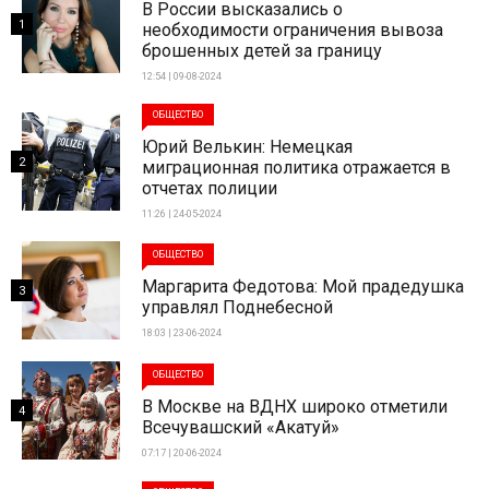
В России высказались о
1
необходимости ограничения вывоза
брошенных детей за границу
12:54 | 09-08-2024
ОБЩЕСТВО
Юрий Велькин: Немецкая
2
миграционная политика отражается в
отчетах полиции
11:26 | 24-05-2024
ОБЩЕСТВО
Маргарита Федотова: Мой прадедушка
3
управлял Поднебесной
18:03 | 23-06-2024
ОБЩЕСТВО
В Москве на ВДНХ широко отметили
4
Всечувашский «Акатуй»
07:17 | 20-06-2024