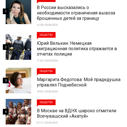
В России высказались о
1
необходимости ограничения вывоза
брошенных детей за границу
12:54 | 09-08-2024
ОБЩЕСТВО
Юрий Велькин: Немецкая
2
миграционная политика отражается в
отчетах полиции
11:26 | 24-05-2024
ОБЩЕСТВО
Маргарита Федотова: Мой прадедушка
3
управлял Поднебесной
18:03 | 23-06-2024
ОБЩЕСТВО
В Москве на ВДНХ широко отметили
4
Всечувашский «Акатуй»
07:17 | 20-06-2024