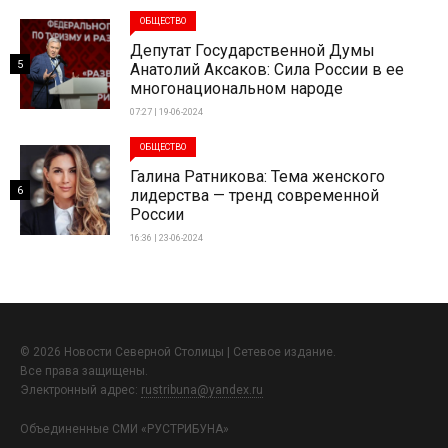
ОБЩЕСТВО
Депутат Государственной Думы
5
Анатолий Аксаков: Сила России в ее
многонациональном народе
07:27 | 19-06-2024
ОБЩЕСТВО
Галина Ратникова: Тема женского
6
лидерства — тренд современной
России
16:36 | 23-06-2024
© 2026 Новости Северной Столицы | Сетевое издание.
Все права защищены.
Электронный адрес:
rustribuna@yandex.ru
Объединенные СМИ «РУСТРИБУНА»