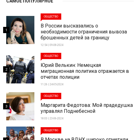
САМОЕ ПОПУЛЯРНОЕ
ОБЩЕСТВО
В России высказались о
1
необходимости ограничения вывоза
брошенных детей за границу
12:54 | 09-08-2024
ОБЩЕСТВО
Юрий Велькин: Немецкая
2
миграционная политика отражается в
отчетах полиции
11:26 | 24-05-2024
ОБЩЕСТВО
Маргарита Федотова: Мой прадедушка
3
управлял Поднебесной
18:03 | 23-06-2024
ОБЩЕСТВО
В Москве на ВДНХ широко отметили