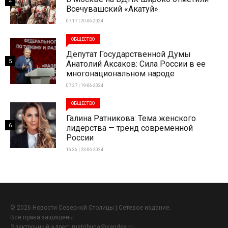
4
Всечувашский «Акатуй»
07:17 | 20-06-2024
ОБЩЕСТВО
Депутат Государственной Думы
5
Анатолий Аксаков: Сила России в ее
многонациональном народе
07:27 | 19-06-2024
ОБЩЕСТВО
Галина Ратникова: Тема женского
6
лидерства — тренд современной
России
16:36 | 23-06-2024
© 2026 Новости Северной Столицы | Сетевое издание.
Все права защищены.
Электронный адрес:
rustribuna@yandex.ru