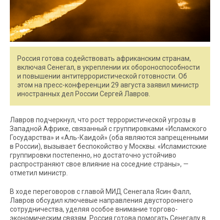
Россия готова содействовать африканским странам,
включая Сенегал, в укреплении их обороноспособности
и повышении антитеррористической готовности. Об
этом на пресс-конференции 29 августа заявил министр
иностранных дел России Сергей Лавров.
Лавров подчеркнул, что рост террористической угрозы в
Западной Африке, связанный с группировками «Исламского
Государства» и «Аль-Каидой» (оба являются запрещенными
в России), вызывает беспокойство у Москвы. «Исламистские
группировки постепенно, но достаточно устойчиво
распространяют свое влияние на соседние страны», —
отметил министр.
В ходе переговоров с главой МИД Сенегала Ясин Фалл,
Лавров обсудил ключевые направления двустороннего
сотрудничества, уделяя особое внимание торгово-
экономическим связям. Россия готова помогать Сенегалу в