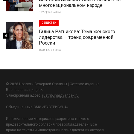
многонациональном народе
07:27 | 19-06-2024
ОБЩЕСТВО
Галина Ратникова: Тема женского
6
лидерства — тренд современной
России
16:36 | 23-06-2024
© 2026 Новости Северной Столицы | Сетевое издание.
Все права защищены.
Электронный адрес:
rustribuna@yandex.ru
Объединенные СМИ «РУСТРИБУНА»
Использование материалов разрешено только с
предварительного согласия правообладателей. Все
права на тексты и иллюстрации принадлежат их авторам.