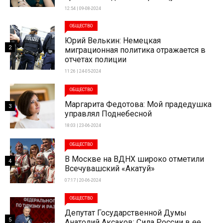
12:54 | 09-08-2024
ОБЩЕСТВО
Юрий Велькин: Немецкая
2
миграционная политика отражается в
отчетах полиции
11:26 | 24-05-2024
ОБЩЕСТВО
Маргарита Федотова: Мой прадедушка
3
управлял Поднебесной
18:03 | 23-06-2024
ОБЩЕСТВО
В Москве на ВДНХ широко отметили
4
Всечувашский «Акатуй»
07:17 | 20-06-2024
ОБЩЕСТВО
Депутат Государственной Думы
5
Анатолий Аксаков: Сила России в ее