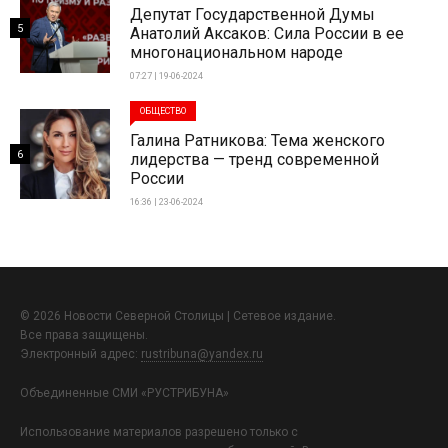
Депутат Государственной Думы
5
Анатолий Аксаков: Сила России в ее
многонациональном народе
07:27 | 19-06-2024
ОБЩЕСТВО
Галина Ратникова: Тема женского
6
лидерства — тренд современной
России
16:36 | 23-06-2024
© 2026 Новости Северной Столицы | Сетевое издание.
Все права защищены.
Электронный адрес:
rustribuna@yandex.ru
Объединенные СМИ «РУСТРИБУНА»
Использование материалов разрешено только с