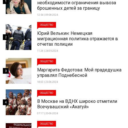
1
необходимости ограничения вывоза
брошенных детей за границу
12:54 | 09-08-2024
ОБЩЕСТВО
Юрий Велькин: Немецкая
2
миграционная политика отражается в
отчетах полиции
11:26 | 24-05-2024
ОБЩЕСТВО
Маргарита Федотова: Мой прадедушка
3
управлял Поднебесной
18:03 | 23-06-2024
ОБЩЕСТВО
В Москве на ВДНХ широко отметили
4
Всечувашский «Акатуй»
07:17 | 20-06-2024
ОБЩЕСТВО