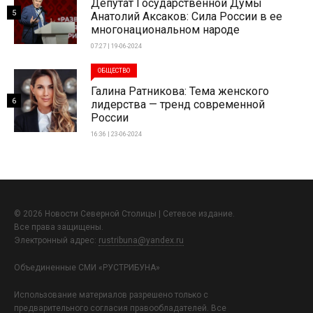
Депутат Государственной Думы
5
Анатолий Аксаков: Сила России в ее
многонациональном народе
07:27 | 19-06-2024
ОБЩЕСТВО
Галина Ратникова: Тема женского
6
лидерства — тренд современной
России
16:36 | 23-06-2024
© 2026 Новости Северной Столицы | Сетевое издание.
Все права защищены.
Электронный адрес:
rustribuna@yandex.ru
Объединенные СМИ «РУСТРИБУНА»
Использование материалов разрешено только с
предварительного согласия правообладателей. Все