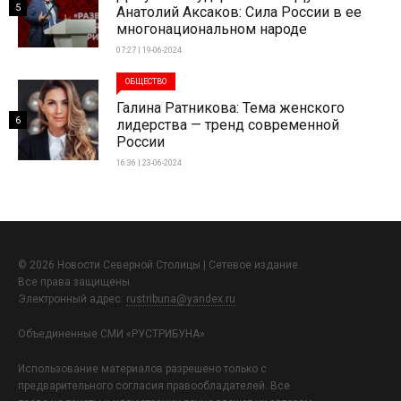
5
Анатолий Аксаков: Сила России в ее
многонациональном народе
07:27 | 19-06-2024
ОБЩЕСТВО
Галина Ратникова: Тема женского
6
лидерства — тренд современной
России
16:36 | 23-06-2024
© 2026 Новости Северной Столицы | Сетевое издание.
Все права защищены.
Электронный адрес:
rustribuna@yandex.ru
Объединенные СМИ «РУСТРИБУНА»
Использование материалов разрешено только с
предварительного согласия правообладателей. Все