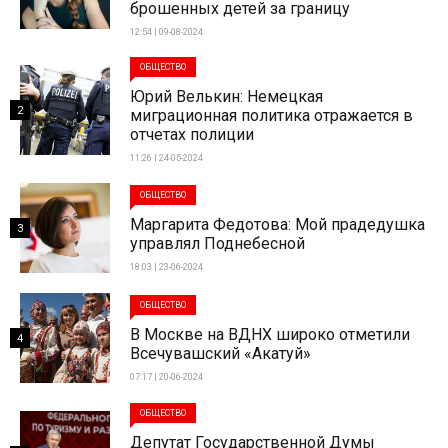
брошенных детей за границу
12:54 | 09-08-2024
ОБЩЕСТВО
Юрий Велькин: Немецкая
2
миграционная политика отражается в
отчетах полиции
11:26 | 24-05-2024
ОБЩЕСТВО
Маргарита Федотова: Мой прадедушка
3
управлял Поднебесной
18:03 | 23-06-2024
ОБЩЕСТВО
В Москве на ВДНХ широко отметили
4
Всечувашский «Акатуй»
07:17 | 20-06-2024
ОБЩЕСТВО
Депутат Государственной Думы