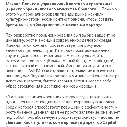
Михаил Леликов
,
управляющий партнер и
креативный
директор брендингового агентства
Opencore
. — Помимо
этого мы проанализировали тренды рынка, изучили
культурно-исторический контекст района, чтобы создать
бренд, который бы органично вписывался в среду».
При разработке позиционирования был выбран акцент на
динамику, рост и амбиции современной деловой среды.
Именно такой контекст соответствует запросу всех
ключевых целевых групп. Итоговое позиционирование
звучит даже более амбициозно —
место для тех, кто
стремится взлететь
ещё
выше
. Новый бренд — свободный,
технологичный и современный. Именно так звучит и его
название — AVIUM. Оно отражает стремление к высотам и
инновациям. Звучное и короткое, имя нового бизнес-центра
легко считывается, быстро запоминается и несёт в себе
образ стремления к достижению новых вершин.
«В основе позиционирования четкая и функциональная
идея — комплекс предлагает сбалансированную деловую
среду, которая способствует повышению эффективности и
росту бизнеса. Данная идея не просто заявление, она имеет
под собой проработанную продуктовую основу. — добавляет
Ленария Хасиятуллина
,
коммерческий директор
Capital