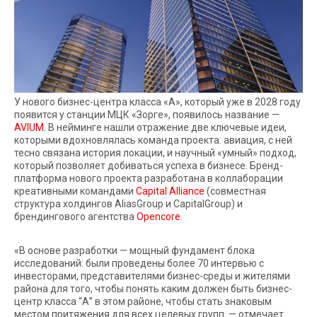
У нового бизнес-центра класса «А», который уже в 2028 году
появится у станции МЦК «Зорге», появилось название —
AVIUM
. В нейминге нашли отражение две ключевые идеи,
которыми вдохновлялась команда проекта: авиация, с ней
тесно связана история локации, и научный «умный» подход,
который позволяет добиваться успеха в бизнесе. Бренд-
платформа нового проекта разработана в коллаборации
креативными командами
Capital Alliance
(совместная
структура холдингов AliasGroup и CapitalGroup) и
брендингового агентства
Opencore
.
«В основе разработки — мощный фундамент блока
исследований: были проведены более 70 интервью с
инвесторами, представителями бизнес-среды и жителями
района для того, чтобы понять каким должен быть бизнес-
центр класса “А” в этом районе, чтобы стать знаковым
местом притяжения для всех целевых групп. — отмечает