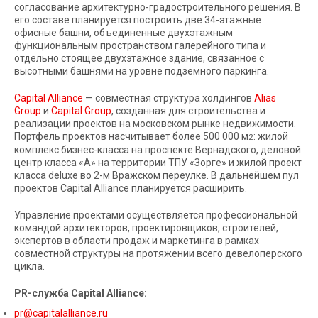
согласование архитектурно-градостроительного решения. В
его составе планируется построить две 34-этажные
офисные башни, объединенные двухэтажным
функциональным пространством галерейного типа и
отдельно стоящее двухэтажное здание, связанное с
высотными башнями на уровне подземного паркинга.
Capital Alliance
— совместная структура холдингов
Alias
Group
и
Capital Group
, созданная для строительства и
реализации проектов на московском рынке недвижимости.
Портфель проектов насчитывает более 500 000 м
: жилой
2
комплекс бизнес-класса на проспекте Вернадского, деловой
центр класса «А» на территории ТПУ «Зорге» и жилой проект
класса deluxe во 2-м Вражском переулке. В дальнейшем пул
проектов Capital Alliance планируется расширить.
Управление проектами осуществляется профессиональной
командой архитекторов, проектировщиков, строителей,
экспертов в области продаж и маркетинга в рамках
совместной структуры на протяжении всего девелоперского
цикла.
PR-служба Capital Alliance:
pr@capitalalliance.ru