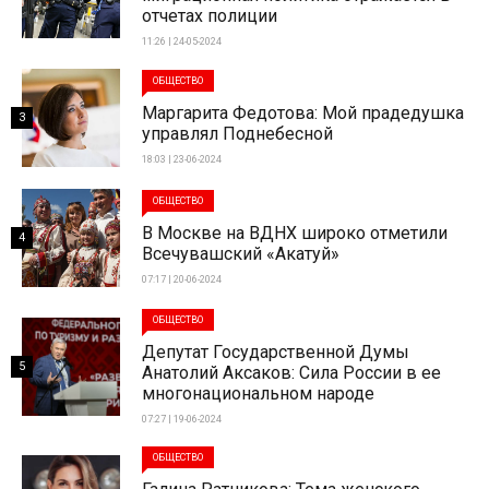
отчетах полиции
11:26 | 24-05-2024
ОБЩЕСТВО
Маргарита Федотова: Мой прадедушка
3
управлял Поднебесной
18:03 | 23-06-2024
ОБЩЕСТВО
В Москве на ВДНХ широко отметили
4
Всечувашский «Акатуй»
07:17 | 20-06-2024
ОБЩЕСТВО
Депутат Государственной Думы
5
Анатолий Аксаков: Сила России в ее
многонациональном народе
07:27 | 19-06-2024
ОБЩЕСТВО