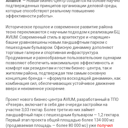
Alliance
. — Новый бизнес-центр создаётся на основе научно
подтвержденных принципов организации деловой среды,
которые способствуют реальному повышению
эффективности работы».
Историческое прошлое и современное развитие района
тесно перекликаются с научным подходом к реализации БЦ
AVIUM. Современный стиль в архитектуре и «парящие»
башни уравновешены новым ландшафтным парком с
пешеходным бульваром. Офисную динамику дополняют
торговые галереи и спортивная инфраструктура.
Продуманные и разнообразные пользовательские сценарии
позволяют обеспечить максимальную эффективность и
комфорт как резидентам и гостям бизнес- центра, так и
жителям района, подтверждая тем самым основную
концепцию бренда — «формула восходящей динамики», как
комбинация сил, обеспечивающих устойчивое движение
вверх и неизменное ускорение.
Проект нового бизнес-центра AVIUM, разработанный в ТПО
«Резерв», включает в себя две очереди застройки на
участке 3,03 гектар. Более трети из них займет
ландшафтный парк с пешеходным бульваром — 1,2 гектара.
Первый этап проекта общей площадью более 134 000 м
2
(продаваемая площадь — более 80 000 м
) уже
получил
2