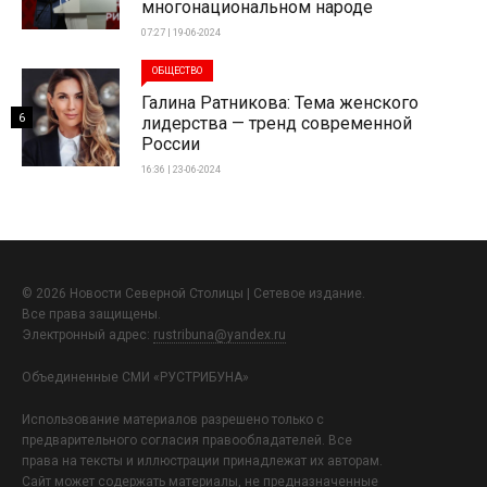
многонациональном народе
07:27 | 19-06-2024
ОБЩЕСТВО
Галина Ратникова: Тема женского
6
лидерства — тренд современной
России
16:36 | 23-06-2024
© 2026 Новости Северной Столицы | Сетевое издание.
Все права защищены.
Электронный адрес:
rustribuna@yandex.ru
Объединенные СМИ «РУСТРИБУНА»
Использование материалов разрешено только с
предварительного согласия правообладателей. Все
права на тексты и иллюстрации принадлежат их авторам.
Сайт может содержать материалы, не предназначенные