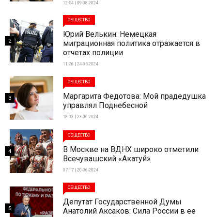
12:54 | 09-08-2024
ОБЩЕСТВО
Юрий Велькин: Немецкая
2
миграционная политика отражается в
отчетах полиции
11:26 | 24-05-2024
ОБЩЕСТВО
Маргарита Федотова: Мой прадедушка
3
управлял Поднебесной
18:03 | 23-06-2024
ОБЩЕСТВО
В Москве на ВДНХ широко отметили
4
Всечувашский «Акатуй»
07:17 | 20-06-2024
ОБЩЕСТВО
Депутат Государственной Думы
5
Анатолий Аксаков: Сила России в ее