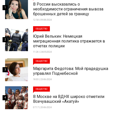
В России высказались о
1
необходимости ограничения вывоза
брошенных детей за границу
12:54 | 09-08-2024
ОБЩЕСТВО
Юрий Велькин: Немецкая
2
миграционная политика отражается в
отчетах полиции
11:26 | 24-05-2024
ОБЩЕСТВО
Маргарита Федотова: Мой прадедушка
3
управлял Поднебесной
18:03 | 23-06-2024
ОБЩЕСТВО
В Москве на ВДНХ широко отметили
4
Всечувашский «Акатуй»
07:17 | 20-06-2024