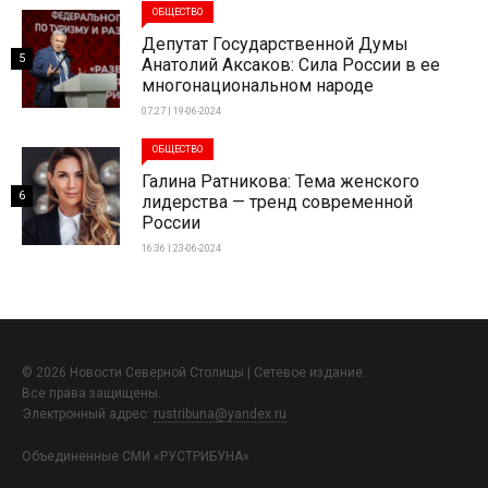
ОБЩЕСТВО
Депутат Государственной Думы
5
Анатолий Аксаков: Сила России в ее
многонациональном народе
07:27 | 19-06-2024
ОБЩЕСТВО
Галина Ратникова: Тема женского
6
лидерства — тренд современной
России
16:36 | 23-06-2024
© 2026 Новости Северной Столицы | Сетевое издание.
Все права защищены.
Электронный адрес:
rustribuna@yandex.ru
Объединенные СМИ «РУСТРИБУНА»