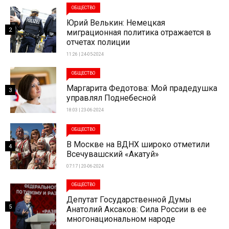
ОБЩЕСТВО
Юрий Велькин: Немецкая
2
миграционная политика отражается в
отчетах полиции
11:26 | 24-05-2024
ОБЩЕСТВО
Маргарита Федотова: Мой прадедушка
3
управлял Поднебесной
18:03 | 23-06-2024
ОБЩЕСТВО
В Москве на ВДНХ широко отметили
4
Всечувашский «Акатуй»
07:17 | 20-06-2024
ОБЩЕСТВО
Депутат Государственной Думы
5
Анатолий Аксаков: Сила России в ее
многонациональном народе