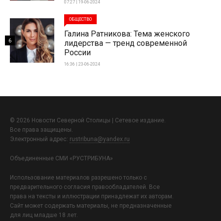
07:27 | 19-06-2024
ОБЩЕСТВО
Галина Ратникова: Тема женского
6
лидерства — тренд современной
России
16:36 | 23-06-2024
© 2026 Новости Северной Столицы | Сетевое издание.
Все права защищены.
Электронный адрес:
rustribuna@yandex.ru
Объединенные СМИ «РУСТРИБУНА»
Использование материалов разрешено только с
предварительного согласия правообладателей. Все
права на тексты и иллюстрации принадлежат их авторам.
Сайт может содержать материалы, не предназначенные
для лиц младше 18 лет.