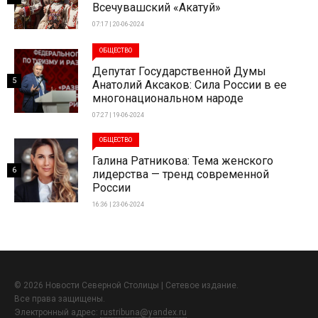
Всечувашский «Акатуй»
07:17 | 20-06-2024
ОБЩЕСТВО
Депутат Государственной Думы
5
Анатолий Аксаков: Сила России в ее
многонациональном народе
07:27 | 19-06-2024
ОБЩЕСТВО
Галина Ратникова: Тема женского
6
лидерства — тренд современной
России
16:36 | 23-06-2024
© 2026 Новости Северной Столицы | Сетевое издание.
Все права защищены.
Электронный адрес:
rustribuna@yandex.ru