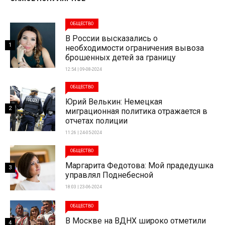
ОБЩЕСТВО
В России высказались о
1
необходимости ограничения вывоза
брошенных детей за границу
12:54 | 09-08-2024
ОБЩЕСТВО
Юрий Велькин: Немецкая
2
миграционная политика отражается в
отчетах полиции
11:26 | 24-05-2024
ОБЩЕСТВО
Маргарита Федотова: Мой прадедушка
3
управлял Поднебесной
18:03 | 23-06-2024
ОБЩЕСТВО
В Москве на ВДНХ широко отметили
4