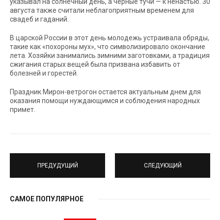
указывал на солнечный день, а черные тучи — к ненастью. 30
августа также считали неблагоприятным временем для
свадеб и гаданий.
В царской России в этот день молодежь устраивала обряды,
такие как «похороны мух», что символизировало окончание
лета. Хозяйки занимались зимними заготовками, а традиция
сжигания старых вещей была призвана избавить от
болезней и горестей.
Праздник Мирон-ветрогон остается актуальным днем для
оказания помощи нуждающимся и соблюдения народных
примет.
ПРЕДУДУЩИЙ
СЛЕДУЮЩИЙ
САМОЕ ПОПУЛЯРНОЕ