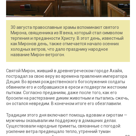
30 августа православные храмы вспоминают святого
Мирона, священника из III века, который стал символом
терпения и преданности Христу. В этот день, известный
как Миронов день, также отмечается начало осенних
холодных ветров, что дало празднику народное
название Мирон-ветрогон.
Святой Мирон, живший в древнегреческом городе Ахайя,
пострадал за свою веру во времена правления императора
Деция. Во время рождественского богослужения солдаты
обвинили его и собравшихся в ереси и подвергли жестоким
пыткам. Согласно преданиям, даже после того, как его
бросили на растерзание диким животным и пытались сжечь,
он остался невредим. В конечном итоге его обезглавили.
Традиции этого дня включают помощь вдовам и сиротам —
мужчины оказывали им поддержку в домашних делах.
Существовали народные приметы, связанные с погодой:
усиление ветра предвещало тепло, утренний туман