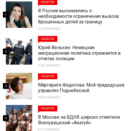
ОБЩЕСТВО
В России высказались о
1
необходимости ограничения вывоза
брошенных детей за границу
12:54 | 09-08-2024
ОБЩЕСТВО
Юрий Велькин: Немецкая
2
миграционная политика отражается в
отчетах полиции
11:26 | 24-05-2024
ОБЩЕСТВО
Маргарита Федотова: Мой прадедушка
3
управлял Поднебесной
18:03 | 23-06-2024
ОБЩЕСТВО
В Москве на ВДНХ широко отметили
4
Всечувашский «Акатуй»
07:17 | 20-06-2024