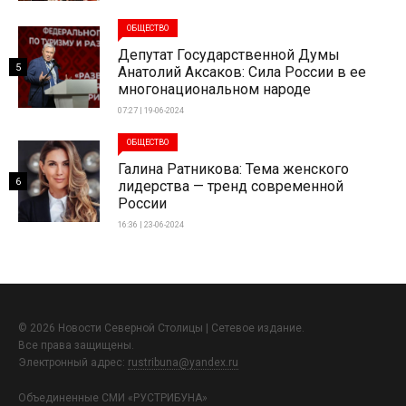
ОБЩЕСТВО
Депутат Государственной Думы
5
Анатолий Аксаков: Сила России в ее
многонациональном народе
07:27 | 19-06-2024
ОБЩЕСТВО
Галина Ратникова: Тема женского
6
лидерства — тренд современной
России
16:36 | 23-06-2024
© 2026 Новости Северной Столицы | Сетевое издание.
Все права защищены.
Электронный адрес:
rustribuna@yandex.ru
Объединенные СМИ «РУСТРИБУНА»