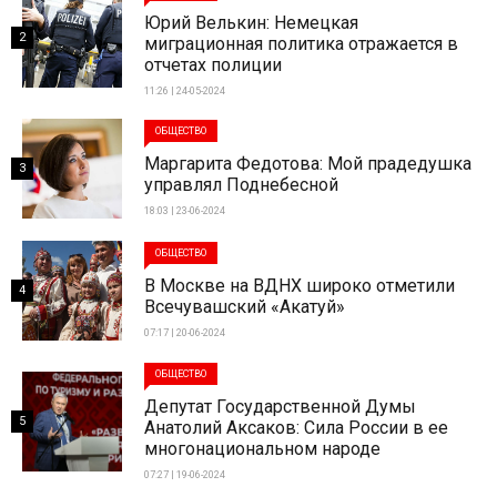
Юрий Велькин: Немецкая
2
миграционная политика отражается в
отчетах полиции
11:26 | 24-05-2024
ОБЩЕСТВО
Маргарита Федотова: Мой прадедушка
3
управлял Поднебесной
18:03 | 23-06-2024
ОБЩЕСТВО
В Москве на ВДНХ широко отметили
4
Всечувашский «Акатуй»
07:17 | 20-06-2024
ОБЩЕСТВО
Депутат Государственной Думы
5
Анатолий Аксаков: Сила России в ее
многонациональном народе
07:27 | 19-06-2024