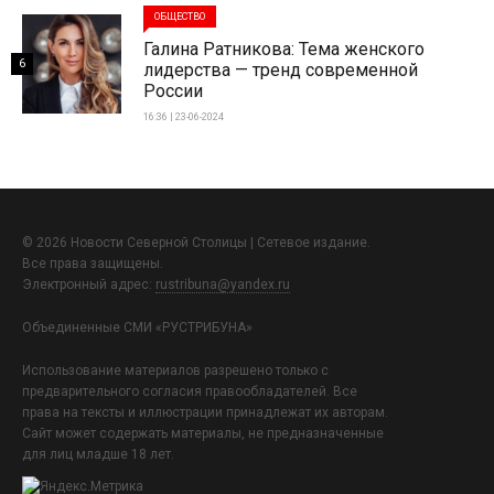
ОБЩЕСТВО
Галина Ратникова: Тема женского
6
лидерства — тренд современной
России
16:36 | 23-06-2024
© 2026 Новости Северной Столицы | Сетевое издание.
Все права защищены.
Электронный адрес:
rustribuna@yandex.ru
Объединенные СМИ «РУСТРИБУНА»
Использование материалов разрешено только с
предварительного согласия правообладателей. Все
права на тексты и иллюстрации принадлежат их авторам.
Сайт может содержать материалы, не предназначенные
для лиц младше 18 лет.