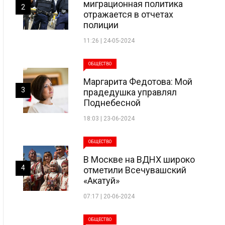
миграционная политика
2
отражается в отчетах
полиции
11:26 | 24-05-2024
ОБЩЕСТВО
Маргарита Федотова: Мой
3
прадедушка управлял
Поднебесной
18:03 | 23-06-2024
ОБЩЕСТВО
В Москве на ВДНХ широко
4
отметили Всечувашский
«Акатуй»
07:17 | 20-06-2024
ОБЩЕСТВО