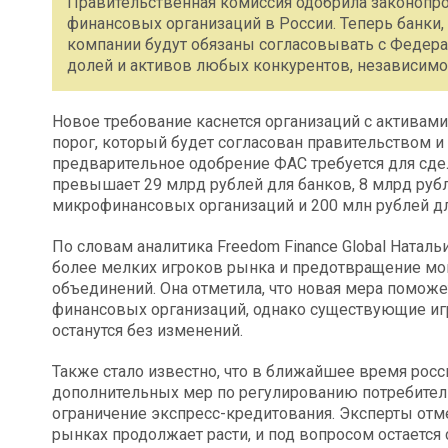
Правительственная комиссия одобрила законопро
финансовых организаций в России. Теперь банки
компании будут обязаны согласовывать с Федер
долей и активов любых конкурентов, независимо 
Новое требование каснется организаций с активам
порог, который будет согласован правительством 
предварительное одобрение ФАС требуется для сде
превышает 29 млрд рублей для банков, 8 млрд руб
микрофинансовых организаций и 200 млн рублей д
По словам аналитика Freedom Finance Global Натал
более мелких игроков рынка и предотвращение м
объединений. Она отметила, что новая мера помо
финансовых организаций, однако существующие иг
останутся без изменений.
Также стало известно, что в ближайшее время рос
дополнительных мер по регулированию потребитель
ограничение экспресс-кредитования. Эксперты отм
рынках продолжает расти, и под вопросом остается 