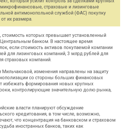
ект, который усилит контроль за сделками крупных
, микрофинансовые, страховые и лизинговые
альной антимонопольной службой (ФАС) покупку
от их размера.
и, стоимость которых превышает установленный
и Центральным банком. В настоящее время
лок, если стоимость активов покупаемой компании
лей для лизинговых компаний, 3 млрд рублей для
ля страховых компаний.
ьи Мильчаковой, изменения направлены на защиту
онополизации со стороны больших финансовых
жет избежать формирования новых крупных
роки, контролирующие значительную долю рынка,
сийские власти планируют обсуждение
ского кредитования, в том числе, возможно,
ечают, что концентрация на банковском и страховом
судьба иностранных банков, таких как