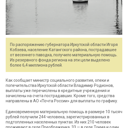
По распоряжению губернатора Иркутской области Игоря
Кобзева, население Катангского района, пострадавшее
от весеннего паводка, получило материальную помощь.
Из резервного фонда региона на эти цели выделено
более 6,4 миллиона рублей.
Как сообщает министр социального развития, опеки и
попечительства Иркутской области Владимир Родионов,
выплаты уже перечислены в кредитные учреждения и
зачислены на счета пострадавших. Кроме того, средства
направлены в АО «Почта России» для выплаты по графику.
Единовременную материальную помощь в размере 10 тысяч
рублей получили 244 человека, зарегистрированных в
подтопленных населенных пунктах. Из них 210 человек
проживают в селе Преображенка, 33 — в селе Токма и один