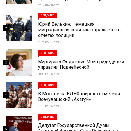
12:54 | 09-08-2024
ОБЩЕСТВО
Юрий Велькин: Немецкая
2
миграционная политика отражается в
отчетах полиции
11:26 | 24-05-2024
ОБЩЕСТВО
Маргарита Федотова: Мой прадедушка
3
управлял Поднебесной
18:03 | 23-06-2024
ОБЩЕСТВО
В Москве на ВДНХ широко отметили
4
Всечувашский «Акатуй»
07:17 | 20-06-2024
ОБЩЕСТВО
Депутат Государственной Думы
5
Анатолий Аксаков: Сила России в ее