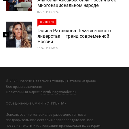
многонациональном народе
07:27 | 19-06-2024
ОБЩЕСТВО
Галина Ратникова: Тема женского
6
лидерства — тренд современной
России
16:36 | 23-06-2024
© 2026 Новости Северной Столицы | Сетевое издание.
Все права защищены.
Электронный адрес:
rustribuna@yandex.ru
Объединенные СМИ «РУСТРИБУНА»
Использование материалов разрешено только с
предварительного согласия правообладателей. Все
права на тексты и иллюстрации принадлежат их авторам.