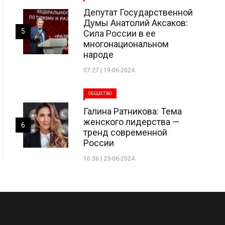
Депутат Государственной
Думы Анатолий Аксаков:
5
Сила России в ее
многонациональном
народе
07:27 | 19-06-2024
ОБЩЕСТВО
Галина Ратникова: Тема
женского лидерства —
6
тренд современной
России
16:36 | 23-06-2024